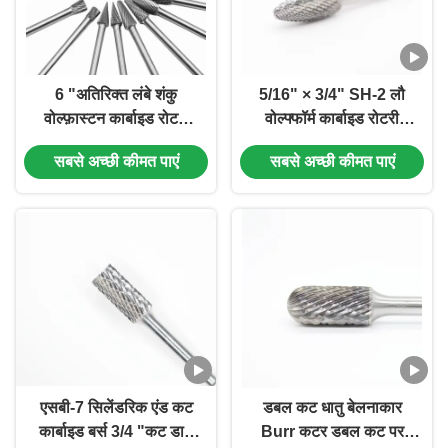
6 "अतिरिक्त लंबे शंकु
5/16" × 3/4" SH-2 लौ
वोल्फ़ास्टन कार्बाइड रोटरी
वोल्फ्फॉर्म कार्बाइड रोटरी
Burr 1/4" शंकु पर सेट लंबे
फाइल 1/4" शंक लौ आकार
सबसे अच्छी कीमत पाएं
सबसे अच्छी कीमत पाएं
शंकु Burr
डबल कट रोटरी बर्न
एसबी-7 सिलेंडरिक एंड कट
डबल कट धातु बेलनाकार
कार्बाइड बर्स 3/4 "कट डाय
Burr कटर डबल कट पर