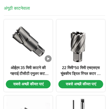
अंगूठी काटनेवाला
ओईएम 35 मिमी काटने की
22 मिमी*50 मिमी एचएसएस
गहराई टीसीटी एनुलर कटर
चुंबकीय ड्रिल रिंगल कटर 50
19.05 मिमी वेल्डन शंक
मिमी काटने की गहराई वेल्डन
सबसे अच्छी कीमत पाएं
सबसे अच्छी कीमत पाएं
एनुलर कटर
शैंक