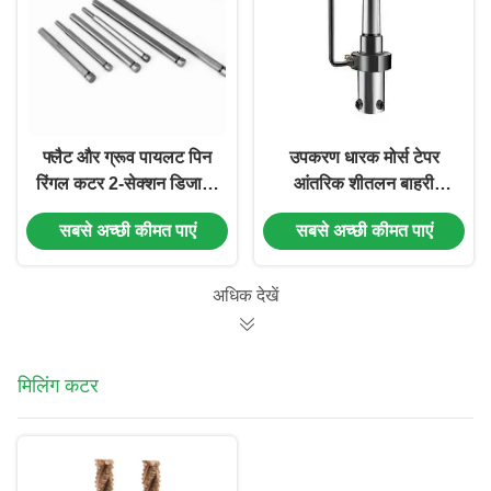
फ्लैट और ग्रूव पायलट पिन
उपकरण धारक मोर्स टेपर
रिंगल कटर 2-सेक्शन डिजाइन
आंतरिक शीतलन बाहरी
के लिए
कोलिंग उपकरण Holer के
सबसे अच्छी कीमत पाएं
सबसे अच्छी कीमत पाएं
साथ घुंघराले कटर Arbor
अधिक देखें
मिलिंग कटर