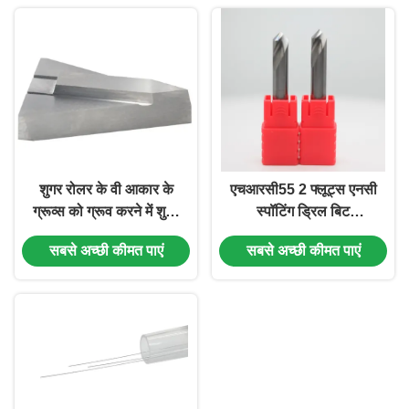
शुगर रोलर के वी आकार के
एचआरसी55 2 फ्लूट्स एनसी
ग्रूव्स को ग्रूव करने में शुगर
स्पॉटिंग ड्रिल बिट
रोलर ग्रूविंग टूल डालें।
अल्युमिनियम सॉलिड कार्बाइड
सबसे अच्छी कीमत पाएं
सबसे अच्छी कीमत पाएं
ड्रिल बिट के लिए