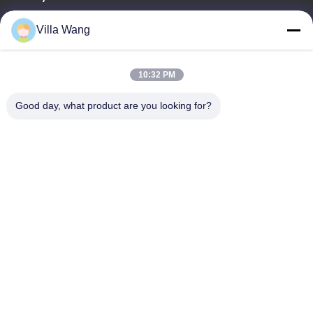
Villa Wang
ईमेल
sales@industrial-cuttingtools.com
10:32 PM
Good day, what product are you looking for?
हमारा पता
पता
इकाई 1, भवन 11, नंबर 88, जिन'न रोड, डेमियन स्ट्रीट, चेंगदू आर्थिक और
तकनीकी विकास क्षेत्र, चीन
टेलीफोन
00-86-19158860381
गोपनीयता नीति
|
साइटमैप