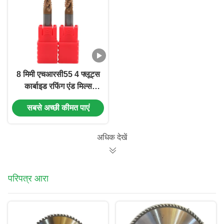
8 मिमी एचआरसी55 4 फ्लूट्स
कार्बाइड रफिंग एंड मिल्स
स्टील और लोहे के लिए लेपित
सबसे अच्छी कीमत पाएं
TiAISin
अधिक देखें
परिपत्र आरा