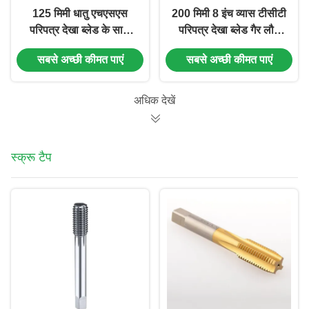
125 मिमी धातु एचएसएस
200 मिमी 8 इंच व्यास टीसीटी
परिपत्र देखा ब्लेड के साथ
परिपत्र देखा ब्लेड गैर लौह
3/8 Arbor 80T एचएसएस
काटने के लिए टंगस्टन
सबसे अच्छी कीमत पाएं
सबसे अच्छी कीमत पाएं
काटने ब्लेड
कार्बाइड टिप
अधिक देखें
स्क्रू टैप