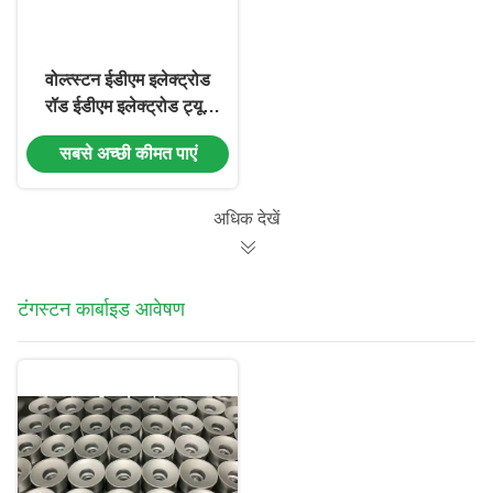
वोल्त्स्टन ईडीएम इलेक्ट्रोड
रॉड ईडीएम इलेक्ट्रोड ट्यूब
ईडीएम इलेक्ट्रोड ऑफ-सेंटर
सबसे अच्छी कीमत पाएं
ट्यूब माइक्रो होल ईडीएम
ड्रिलिंग रॉड
अधिक देखें
टंगस्टन कार्बाइड आवेषण