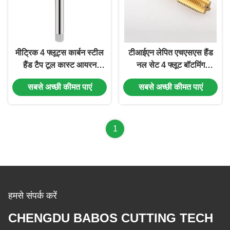
मीट्रिक 4 फ्लूट्स कार्बन स्टील
टीआईएन लेपित एचएसएस हैंड
हैंड टैप टूल कास्ट आयरन
नल सेट 4 फ्लूट बॉटमिंग
M10*12 के लिए सीधे फ्लूटेड
फिनिशिंग स्ट्रेट फ्लूट नल
सबसे अच्छी कीमत पाएं
सबसे अच्छी कीमत पाएं
नल5
1
हमसे संपर्क करें
CHENGDU BABOS CUTTING TECH