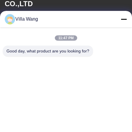
CO.,LTD
Villa Wang
ईमेल
sales@industrial-cuttingtools.com
11:47 PM
Good day, what product are you looking for?
हमारा पता
पता
इकाई 1, भवन 11, नंबर 88, जिन'न रोड, डेमियन स्ट्रीट, चेंगदू आर्थिक और
तकनीकी विकास क्षेत्र, चीन
टेलीफोन
00-86-15882030231