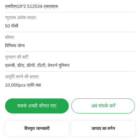
एसपीएम18*2.512534-एचएसएस
न्यूनतम आदेश मात्रा:
50 पीसी
कीमत:
विनिमय योग्य
भुगतान की शर्तें:
एल/सी, डी/ए, डी/पी, टी/टी, वेस्टर्न यूनियन
आपूर्ति करने की क्षमता:
10,000pcs प्रति माह
सबसे अच्छी कीमत पाएं
अब संपर्क करें
विस्तृत जानकारी
उत्पाद का वर्णन