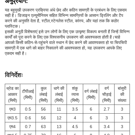
अनुप्रयोग:
यह बहुमुखी उपकरण प्रक्रिया अंधे छेद और कठिन सामग्री के प्रबंधन के लिए एकदम
सही है। डिजाइन एल्यूमीनियम सहित विभिन्न सामग्रियों के आसान ड्रिलिंग और टैप
करने की अनुमति देता है, स्टील,स्टेनलेस स्टील, कांस्य, और यहां तक कि कठोर
प्लास्टिक।
इसकी अनूठी विशेषताएं इसे उन लोगों के लिए एक उत्कृष्ट विकल्प बनाती हैं जिन्हें विभिन्न
कार्यों को पूरा करने के लिए एक विश्वसनीय उपकरण की आवश्यकता होती है।चाहे
आपको किसी कठिन-से-पहुंचने वाले स्थान में छेद करने की आवश्यकता हो या चिपचिपी
सामग्री में एक धागे को बाहर निकालने की आवश्यकता हो, यह उपकरण आपके लिए
एकदम सही है।
विनिर्देशः
थ्रेड का
कुल
धागे की
शंकु
वर्ग
बांसुरी
टीपीआई
वर्ग लंबाई
आकार
लंबाई
लंबाई
व्यास
चौड़ाई
की
(मिमी)
(मिमी)
(मिमी)
(मिमी)
(मिमी)
(मिमी)
(मिमी)
संख्या
एम3
0.5
56
11
3.5
6
2.7
3
एम3.5
0.6
56
12
4
6
3
3
एम4
0.7
63
13
4.5
6
3.4
3