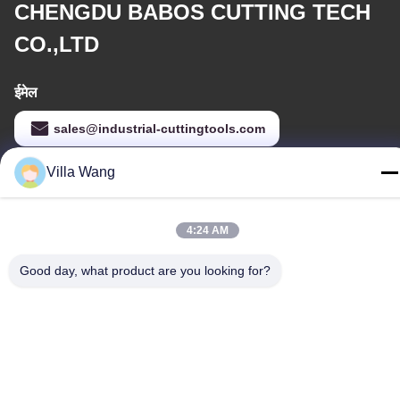
CHENGDU BABOS CUTTING TECH
CO.,LTD
ईमेल
sales@industrial-cuttingtools.com
Villa Wang
हमारा पता
4:24 AM
पता
इकाई 1, भवन 11, नंबर 88, जिन'न रोड, डेमियन स्ट्रीट, चेंगदू आर्थिक और
Good day, what product are you looking for?
तकनीकी विकास क्षेत्र, चीन
टेलीफोन
00-86-15882030231