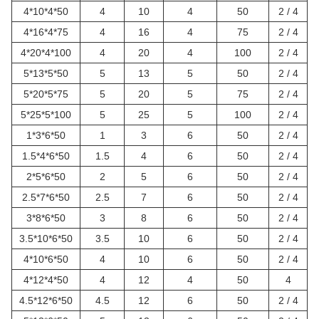
4*10*4*50
4
10
4
50
2 / 4
4*16*4*75
4
16
4
75
2 / 4
4*20*4*100
4
20
4
100
2 / 4
5*13*5*50
5
13
5
50
2 / 4
5*20*5*75
5
20
5
75
2 / 4
5*25*5*100
5
25
5
100
2 / 4
1*3*6*50
1
3
6
50
2 / 4
1.5*4*6*50
1.5
4
6
50
2 / 4
2*5*6*50
2
5
6
50
2 / 4
2.5*7*6*50
2.5
7
6
50
2 / 4
3*8*6*50
3
8
6
50
2 / 4
3.5*10*6*50
3.5
10
6
50
2 / 4
4*10*6*50
4
10
6
50
2 / 4
4*12*4*50
4
12
4
50
4
4.5*12*6*50
4.5
12
6
50
2 / 4