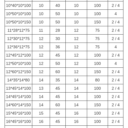
10*40*10*100
10
40
10
100
2 / 4
10*50*10*100
10
50
10
100
4
10*50*10*150
10
50
10
150
2 / 4
11*28*12*75
11
28
12
75
2 / 4
12*30*12*75
12
30
12
75
2 / 4
12*36*12*75
12
36
12
75
4
12*45*12*100
12
45
12
100
2 / 4
12*50*10*100
12
50
12
100
4
12*60*12*150
12
60
12
150
2 / 4
14*35*14*80
14
35
14
80
2 / 4
13*45*14*100
13
45
14
100
2 / 4
14*45*14*100
14
45
14
100
2 / 4
14*60*14*150
14
60
14
150
2 / 4
15*45*16*100
15
45
16
100
2 / 4
16*45*16*100
16
45
16
100
2 / 4