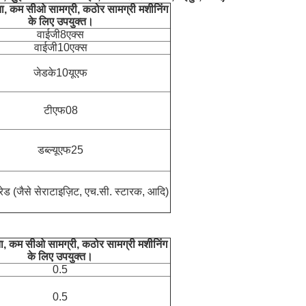
ा, कम सीओ सामग्री, कठोर सामग्री मशीनिंग
के लिए उपयुक्त।
वाईजी8एक्स
वाईजी10एक्स
जेडके10यूएफ
टीएफ08
डब्ल्यूएफ25
्रेड (जैसे सेराटाइज़िट, एच.सी. स्टारक, आदि)
ा, कम सीओ सामग्री, कठोर सामग्री मशीनिंग
के लिए उपयुक्त।
0.5
0.5