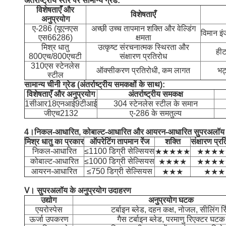
अंतर्राष्ट्रीय स्तर पर सामान्य ग्रेड:
विशेषताएँ और
विशेषताएँ
अनुप्रयोग
ए-286 (यूएनएस
अच्छी उच्च तापमान शक्ति और वेल्डिंग
विमान इं
एस66286)
क्षमता
मिश्र धातु
उत्कृष्ट संरचनात्मक स्थिरता और
हीट
800एच/800एचटी
संक्षारण प्रतिरोध
310एस स्टेनलेस
ऑक्सीकरण प्रतिरोधी, कम लागत
भट
स्टील
सामान्य चीनी ग्रेड (अंतर्राष्ट्रीय समकक्षों के साथ):
विशेषताएँ और अनुप्रयोग
अंतर्राष्ट्रीय समकक्ष
1सीआर18एनआई9टीआई
304 स्टेनलेस स्टील के समान
जीएच2132
ए-286 के समतुल्य
4।
निकल-आधारित, कोबाल्ट-आधारित और आयरन-आधारित सुपरअलॉय 
मिश्र धातु का प्रकार
ऑपरेटिंग तापमान रेंज
शक्ति
संक्षारण प्र
निकल-आधारित
≤1100 डिग्री सेल्सियस
★★★★★
★★★★
कोबाल्ट-आधारित
≤1000 डिग्री सेल्सियस
★★★★
★★★★
आयरन-आधारित
≤750 डिग्री सेल्सियस
★★★
★★★
Ⅴ।
सुपरअलॉय के अनुप्रयोग उदाहरण
उद्योग
अनुप्रयोग घटक
एयरोस्पेस
टर्बाइन ब्लेड, दहन कक्ष, नोजल, सीलिंग रि
ऊर्जा उपकरण
गैस टर्बाइन ब्लेड, परमाणु रिएक्टर घटक