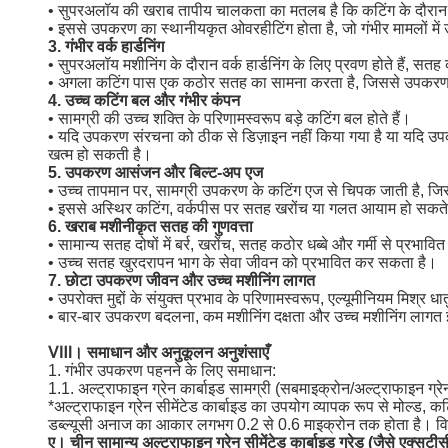
• सुपरअलॉय की खराब तापीय चालकता का मतलब है कि कटिंग के दौरान उत्पन
• इससे उपकरण का स्थानीयकृत ओवरहीटिंग होता है, जो गंभीर मामलों म
3. गंभीर वर्क हार्डनिंग
• सुपरअलॉय मशीनिंग के दौरान वर्क हार्डनिंग के लिए प्रवण होते हैं, सत
• अगला कटिंग पास एक कठोर सतह का सामना करता है, जिससे उपकरण क
4. उच्च कटिंग बल और गंभीर कंपन
• सामग्री की उच्च शक्ति के परिणामस्वरूप बड़े कटिंग बल होते हैं।
• यदि उपकरण संरचना को ठीक से डिज़ाइन नहीं किया गया है या यदि उपक
खत्म हो सकती है।
5. उपकरण आसंजन और बिल्ट-अप एज
• उच्च तापमान पर, सामग्री उपकरण के कटिंग एज से चिपक जाती है, ज
• इससे अस्थिर कटिंग, वर्कपीस पर सतह खरोंच या गलत आयाम हो सकते 
6. खराब मशीनीकृत सतह की गुणवत्ता
• सामान्य सतह दोषों में बर्र, खरोंच, सतह कठोर धब्बे और गर्मी से प्रभावित
• उच्च सतह खुरदरापन भाग के सेवा जीवन को प्रभावित कर सकता है।
7. छोटा उपकरण जीवन और उच्च मशीनिंग लागत
• उपरोक्त मुद्दों के संयुक्त प्रभाव के परिणामस्वरूप, एल्यूमीनियम मिश
• बार-बार उपकरण बदलना, कम मशीनिंग दक्षता और उच्च मशीनिंग लागत
Ⅷ। समाधान और अनुकूलन अनुशंसाएँ
1. गंभीर उपकरण पहनने के लिए समाधान:
1.1. अल्ट्राफाइन ग्रेन कार्बाइड सामग्री (सबमाइक्रोन/अल्ट्राफाइन ग्रे
*अल्ट्राफाइन ग्रेन सीमेंटेड कार्बाइड का उपयोग व्यापक रूप से मोल्ड, क
डब्ल्यूसी अनाज का आकार लगभग 0.2 से 0.6 माइक्रोन तक होता है। विभिन्न
ए। चीन सामान्य अल्ट्राफाइन ग्रेन सीमेंटेड कार्बाइड ग्रेड (जैसे एक्सटीसी,