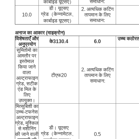
समाधान:
कार्बाइड यूएसए）
डी। यूएसए
2. अत्यधिक कटिंग
ग्रेड（केन्नामेटल、
10.0
तापमान के लिए
समाधान:
कार्बाइड यूएसए）
अनाज का आकार (माइक्रोन)
विशेषताएँ और
उच्च कठोरत
के313
0.4
6.0
अनुप्रयोग
सुमितोमो का
आमतौर पर
इस्तेमाल
किया जाने
2. अत्यधिक कटिंग
वाला
टीएफ20
तापमान के लिए
अल्ट्राफाइन
समाधान:
ग्रेड, सटीक
एंड मिल के
लिए
उपयुक्त।
मित्सुबिशी का
उच्च-टफनेस
अल्ट्राफाइन
ग्रेड, मुश्किल
डी। यूएसए
से मशीनिंग
ग्रेड（केन्नामेटल、
की जाने वाली
0.5