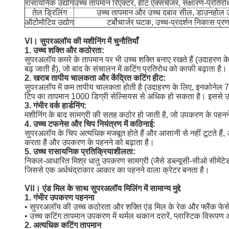
रासायनिक उद्योग
उच्च तापमान रिएक्टर, हीट एक्सचेंजर, संक्षारण-प्रतिरो
तेल ड्रिलिंग
उच्च तापमान और उच्च दबाव सील, डाउनहोल
ऑटोमोटिव उद्योग
टर्बोचार्जर घटक, उच्च-प्रदर्शन निकास प्र
Ⅵ।
सुपरअलॉय की मशीनिंग में चुनौतियाँ
1. उच्च शक्ति और कठोरता:
सुपरअलॉय कमरे के तापमान पर भी उच्च शक्ति बनाए रखते हैं (उदाहरण के
बढ़ जाती है), जो बाद के संचालन में कटिंग प्रतिरोध को काफी बढ़ाता है
2. खराब तापीय चालकता और केंद्रित कटिंग हीट:
सुपरअलॉय में कम तापीय चालकता होती है (उदाहरण के लिए, इनकोनेल 71
टिप का तापमान 1000 डिग्री सेल्सियस से अधिक हो सकता है। इससे उपक
3. गंभीर वर्क हार्डनिंग:
मशीनिंग के बाद सामग्री की सतह कठोर हो जाती है, जो उपकरण के पहन
4. उच्च टफनेस और चिप नियंत्रण में कठिनाई:
सुपरअलॉय के चिप अत्यधिक मजबूत होते हैं और आसानी से नहीं टूटते हैं,
करता है और उपकरण के पहनने को बढ़ाता है।
5. उच्च रासायनिक प्रतिक्रियाशीलता:
निकल-आधारित मिश्र धातु उपकरण सामग्री (जैसे डब्ल्यूसी-सीओ सीमेंटेड
जिससे एक अर्धचंद्राकार आकार का पहनने वाला क्रेटर बनता है।
Ⅶ।
एंड मिल के साथ सुपरअलॉय मिलिंग में सामान्य मुद्दे
1. गंभीर उपकरण पहनना
• सुपरअलॉय की उच्च कठोरता और शक्ति एंड मिल के रेक और फ्लैंक फेस
• उच्च कटिंग तापमान उपकरण में थर्मल थकान दरारें, प्लास्टिक विरू
2. अत्यधिक कटिंग तापमान