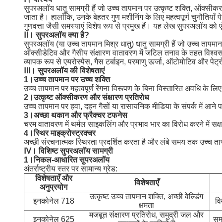
सुपरअलॉय धातु सामग्री हैं जो उच्च तापमान पर उत्कृष्ट शक्ति, ऑक्सीकरण
जाता है। हालाँकि, उनके बेहतर गुण मशीनिंग के लिए महत्वपूर्ण चुनौति
गुणवत्ता जैसी समस्याएं विशेष रूप से प्रमुख हैं। यह लेख सुपरअलॉय क
Ⅱ।
सुपरअलॉय क्या है?
सुपरअलॉय (या उच्च तापमान मिश्र धातु) धातु सामग्री हैं जो उच्च तापम
ऑक्सीडेटिव और गैसीय संक्षारण वातावरण में जटिल तनाव के तहत विश्
व्यापक रूप से एयरोस्पेस, गैस टर्बाइन, परमाणु ऊर्जा, ऑटोमोटिव और पेट्
Ⅲ।
सुपरअलॉय की विशेषताएं
1।
उच्च तापमान पर उच्च शक्ति
उच्च तापमान पर महत्वपूर्ण रेंगना विरूपण के बिना विस्तारित अवधि के लि
2।
उत्कृष्ट ऑक्सीकरण और संक्षारण प्रतिरोध
उच्च तापमान पर हवा, दहन गैसों या रासायनिक मीडिया के संपर्क में आने
3।
अच्छा थकान और फ्रैक्चर टफनेस
चरम वातावरण में थर्मल साइकलिंग और प्रभाव भार का विरोध करने में सक
4।
स्थिर माइक्रोस्ट्रक्चर
अच्छी संरचनात्मक स्थिरता प्रदर्शित करता है और लंबे समय तक उच्च ताप
Ⅳ।
विशिष्ट सुपरअलॉय सामग्री
1।
निकल-आधारित सुपरअलॉय
अंतर्राष्ट्रीय स्तर पर सामान्य ग्रेड:
विशेषताएँ और
विशेषताएँ
अनुप्रयोग
उत्कृष्ट उच्च तापमान शक्ति, अच्छी वेल्डिंग
इनकोनेल 718
वि
क्षमता
मजबूत संक्षारण प्रतिरोध, समुद्री जल और
इनकोनेल 625
सम