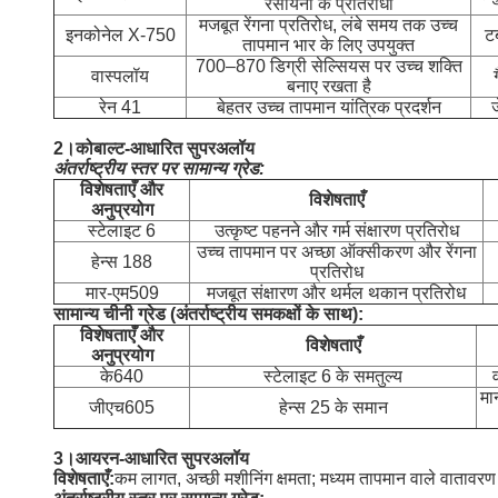
रसायनों के प्रतिरोधी
मजबूत रेंगना प्रतिरोध, लंबे समय तक उच्च
इनकोनेल X-750
टर
तापमान भार के लिए उपयुक्त
700–870 डिग्री सेल्सियस पर उच्च शक्ति
वास्पलॉय
बनाए रखता है
रेन 41
बेहतर उच्च तापमान यांत्रिक प्रदर्शन
ज
2।
कोबाल्ट-आधारित सुपरअलॉय
अंतर्राष्ट्रीय स्तर पर सामान्य ग्रेड:
विशेषताएँ और
विशेषताएँ
अनुप्रयोग
स्टेलाइट 6
उत्कृष्ट पहनने और गर्म संक्षारण प्रतिरोध
उच्च तापमान पर अच्छा ऑक्सीकरण और रेंगना
हेन्स 188
प्रतिरोध
मार-एम509
मजबूत संक्षारण और थर्मल थकान प्रतिरोध
सामान्य चीनी ग्रेड (अंतर्राष्ट्रीय समकक्षों के साथ):
विशेषताएँ और
विशेषताएँ
अनुप्रयोग
के640
स्टेलाइट 6 के समतुल्य
मा
जीएच605
हेन्स 25 के समान
3।
आयरन-आधारित सुपरअलॉय
विशेषताएँ:
कम लागत, अच्छी मशीनिंग क्षमता; मध्यम तापमान वाले वातावर